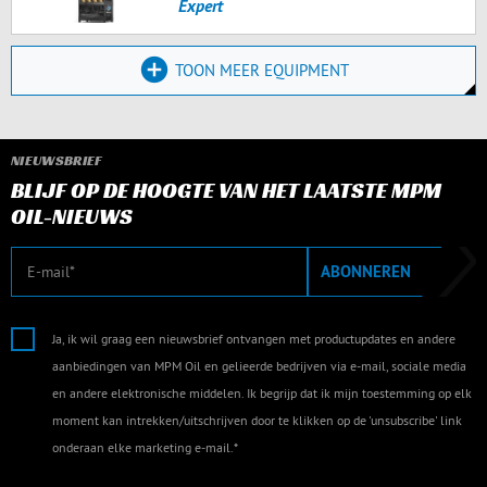
Expert
TOON MEER EQUIPMENT
NIEUWSBRIEF
BLIJF OP DE HOOGTE VAN HET LAATSTE MPM
OIL-NIEUWS
E-mail
ABONNEREN
Ja, ik wil graag een nieuwsbrief ontvangen met productupdates en andere
aanbiedingen van MPM Oil en gelieerde bedrijven via e-mail, sociale media
en andere elektronische middelen. Ik begrijp dat ik mijn toestemming op elk
moment kan intrekken/uitschrijven door te klikken op de 'unsubscribe' link
onderaan elke marketing e-mail.*