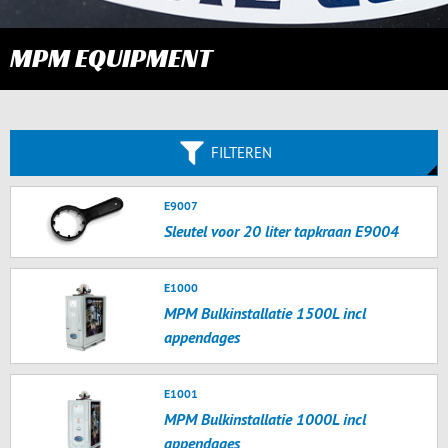
MPM EQUIPMENT
FILTEREN
E9007
Sleutel voor 20 liter tapkraan E9004
E1000
MPM Bulkinstallatie 1500L incl
appendages
E1001
MPM Bulkinstallatie 1000L incl
appendages