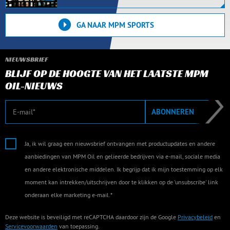
GA NAAR MPM SPORTS
NIEUWSBRIEF
BLIJF OP DE HOOGTE VAN HET LAATSTE MPM
OIL-NIEUWS
E-mail
ABONNEREN
Ja, ik wil graag een nieuwsbrief ontvangen met productupdates en andere
aanbiedingen van MPM Oil en gelieerde bedrijven via e-mail, sociale media
en andere elektronische middelen. Ik begrijp dat ik mijn toestemming op elk
moment kan intrekken/uitschrijven door te klikken op de 'unsubscribe' link
onderaan elke marketing e-mail.*
Deze website is beveiligd met reCAPTCHA daardoor zijn de Google
Privacybeleid
en
Servicevoorwaarden
van toepassing.