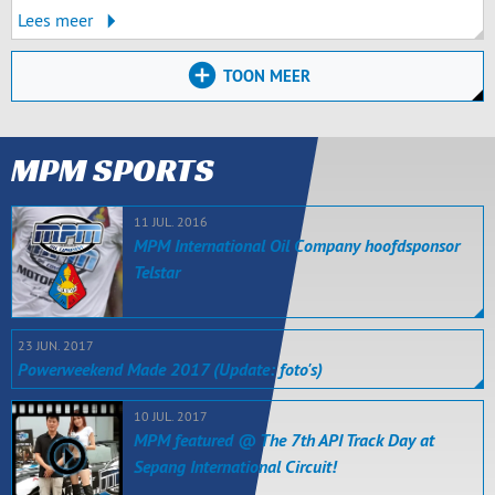
Lees meer
TOON MEER
MPM SPORTS
11 JUL. 2016
MPM International Oil Company hoofdsponsor
Telstar
23 JUN. 2017
Powerweekend Made 2017 (Update: foto's)
10 JUL. 2017
MPM featured @ The 7th API Track Day at
Sepang International Circuit!