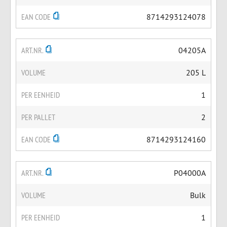
EAN CODE
8714293124078
ART.NR.
04205A
VOLUME
205 L
PER EENHEID
1
PER PALLET
2
EAN CODE
8714293124160
ART.NR.
P04000A
VOLUME
Bulk
PER EENHEID
1