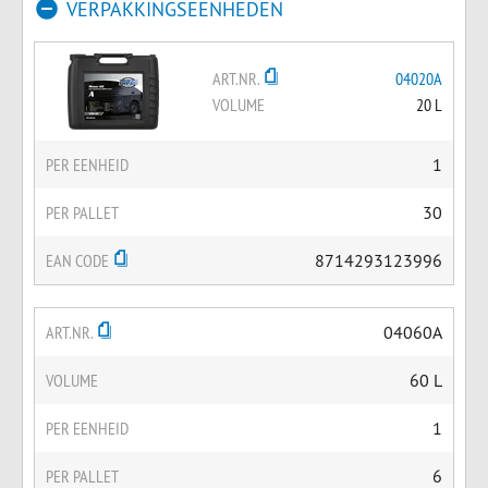
VERPAKKINGSEENHEDEN
ART.NR.
04020A
VOLUME
20 L
PER EENHEID
1
PER PALLET
30
EAN CODE
8714293123996
ART.NR.
04060A
VOLUME
60 L
PER EENHEID
1
PER PALLET
6