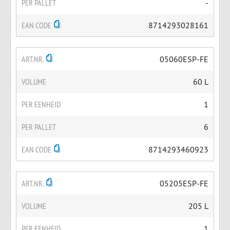
PER PALLET
-
EAN CODE
8714293028161
ART.NR.
05060ESP-FE
VOLUME
60 L
PER EENHEID
1
PER PALLET
6
EAN CODE
8714293460923
ART.NR.
05205ESP-FE
VOLUME
205 L
PER EENHEID
1