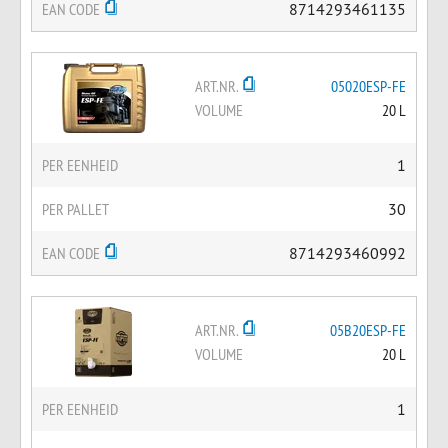
EAN CODE
8714293461135
ART.NR.
05020ESP-FE
VOLUME
20 L
PER EENHEID
1
PER PALLET
30
EAN CODE
8714293460992
ART.NR.
05B20ESP-FE
VOLUME
20 L
PER EENHEID
1