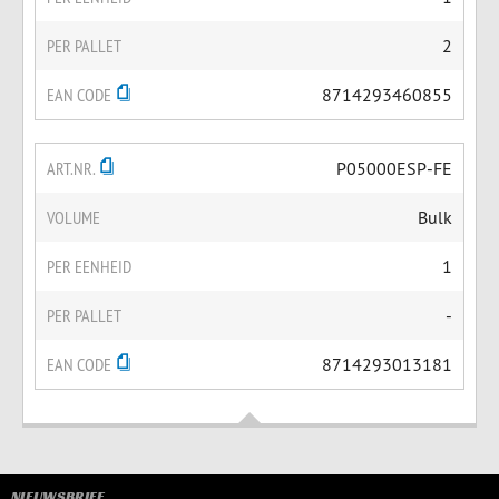
PER PALLET
2
EAN CODE
8714293460855
ART.NR.
P05000ESP-FE
VOLUME
Bulk
PER EENHEID
1
PER PALLET
-
EAN CODE
8714293013181
NIEUWSBRIEF