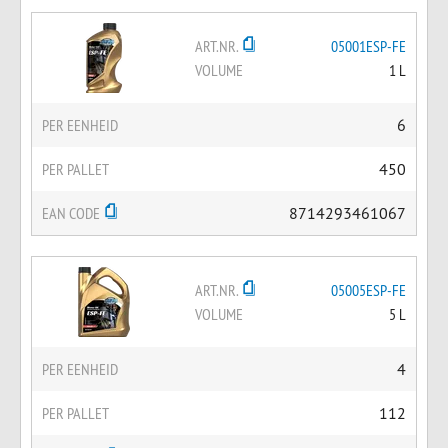
ART.NR.
05001ESP-FE
VOLUME
1 L
PER EENHEID
6
PER PALLET
450
EAN CODE
8714293461067
ART.NR.
05005ESP-FE
VOLUME
5 L
PER EENHEID
4
PER PALLET
112