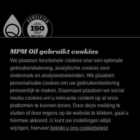
MPM Oil gebruikt cookies
We plaatsen functionele cookies voor een optimale
gebruikersbeleving, analytische cookies voor
onderzoek en analysedoeleinden. We plaatsen
België
personalisatie cookies om uw gebruikersbeleving
Contact
persoonlijk te maken. Daarnaast plaatsen we social
Algemene voorwaarden
media cookies om u relevante content op al onze
Leveringsvoorwaarden
platformen te kunnen tonen. Door deze melding te
Privacyverklaring
sluiten of door ergens op de website te klikken, gaat u
hiermee akkoord. U kunt uw instellingen altijd
wijzigen, hiervoor
bekijkt u ons cookiebeleid
Emotive Group website
Website