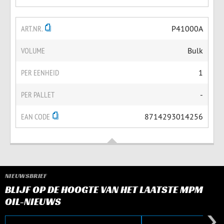
ART.NR.
P41000A
VOLUME
Bulk
PER EENHEID
1
PER PALLET
-
EAN CODE
8714293014256
NIEUWSBRIEF
BLIJF OP DE HOOGTE VAN HET LAATSTE MPM
OIL-NIEUWS
E-mail