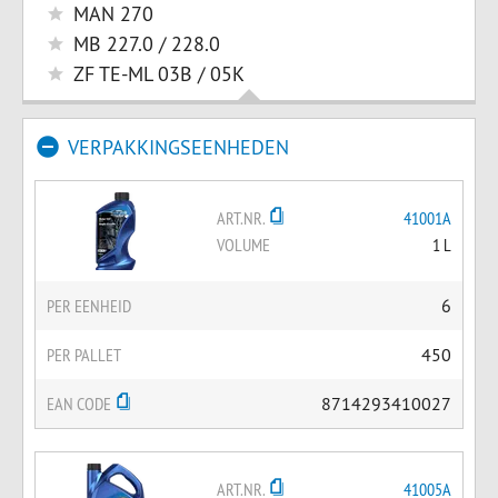
MAN 270
MB 227.0 / 228.0
ZF TE-ML 03B / 05K
VERPAKKINGSEENHEDEN
ART.NR.
41001A
VOLUME
1 L
PER EENHEID
6
PER PALLET
450
EAN CODE
8714293410027
ART.NR.
41005A