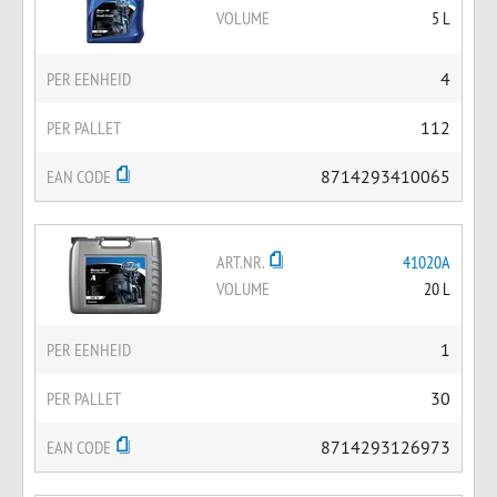
VOLUME
5 L
PER EENHEID
4
PER PALLET
112
EAN CODE
8714293410065
ART.NR.
41020A
VOLUME
20 L
PER EENHEID
1
PER PALLET
30
EAN CODE
8714293126973