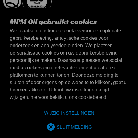
MPM Oil gebruikt cookies
We plaatsen functionele cookies voor een optimale
gebruikersbeleving, analytische cookies voor
onderzoek en analysedoeleinden. We plaatsen
België
personalisatie cookies om uw gebruikersbeleving
Contact
persoonlijk te maken. Daarnaast plaatsen we social
Algemene voorwaarden
media cookies om u relevante content op al onze
Leveringsvoorwaarden
platformen te kunnen tonen. Door deze melding te
Privacyverklaring
sluiten of door ergens op de website te klikken, gaat u
hiermee akkoord. U kunt uw instellingen altijd
wijzigen, hiervoor
bekijkt u ons cookiebeleid
Emotive Group website
Website
WIJZIG INSTELLINGEN
Emotive brands
Merken
MPM Oil is part of Emotive Group
SLUIT MELDING
© 1994 - 2026 by Emotive