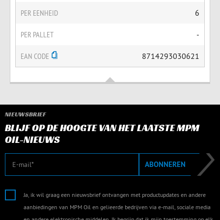
PER EENHEID
6
PER PALLET
-
EAN CODE
8714293030621
NIEUWSBRIEF
BLIJF OP DE HOOGTE VAN HET LAATSTE MPM
OIL-NIEUWS
E-mail
ABONNEREN
Ja, ik wil graag een nieuwsbrief ontvangen met productupdates en andere
aanbiedingen van MPM Oil en gelieerde bedrijven via e-mail, sociale media
en andere elektronische middelen. Ik begrijp dat ik mijn toestemming op elk