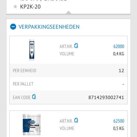
KP2K-20
VERPAKKINGSEENHEDEN
ART.NR.
62000
VOLUME
0,4 KG
PER EENHEID
12
PER PALLET
-
EAN CODE
8714293002741
ART.NR.
62500
VOLUME
0,5 KG