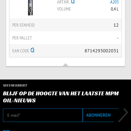
ART.NR.
A203
VOLUME
0,4 L
PER EENHEID
12
PER PALLET
-
EAN CODE
8714293002031
NIEUWSBRIEF
BLIJF OP DE HOOGTE VAN HET LAATSTE MPM
OIL-NIEUWS
E-mail
ABONNEREN