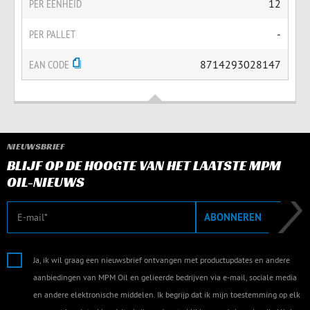
PER EENHEID
12
PER PALLET
-
EAN CODE
8714293028147
NIEUWSBRIEF
BLIJF OP DE HOOGTE VAN HET LAATSTE MPM
OIL-NIEUWS
E-mail
ABONNEREN
Ja, ik wil graag een nieuwsbrief ontvangen met productupdates en andere
aanbiedingen van MPM Oil en gelieerde bedrijven via e-mail, sociale media
en andere elektronische middelen. Ik begrijp dat ik mijn toestemming op elk