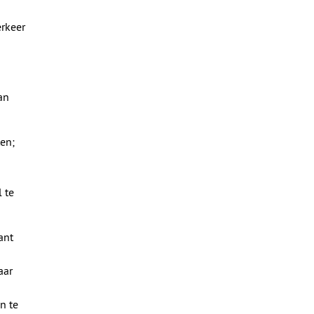
erkeer
an
en;
 te
ant
aar
n te