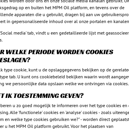
kies worden door ons en onze sociale media kanalan gebruikt. U
ksgedrag op en buiten het MPM Oil platform, en tevens over de
illende apparaten die u gebruikt, dragen bij aan uw gebruikersprofi
eert in gepersonaliseerde inhoud over al onze portalen en kanalen
'Social media' tab, vindt u een gedetailleerde lijst met geassociee
s.
R WELKE PERIODE WORDEN COOKIES
ESLAGEN?
lk type cookie, kunt u de opslaggegevens bekijken op de gerelate
type tab. U kunt ons cookiebeleid bekijken waarin wordt aangeg
ng we persoonlijke data opslaan welke we ontvingen via cookies.
T IK TOESTEMMING GEVEN?
beren u zo goed mogelijk te informeren over het type cookies en
ing. Alle 'functionele' cookies en 'analyse' cookies - zoals uiteeng
m en welke type cookies gebruiken we?" - worden direct geplaats
r u het MPM Oil platform gebruikt. Voor het plaatsen van