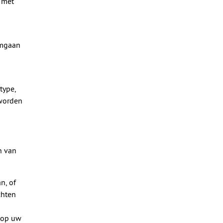
 met
omgaan
type,
 worden
n van
n, of
chten
 op uw