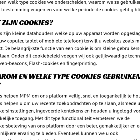
een welk type cookies we onderscheiden, waarom we ze gebruike
toestemming vragen en voor welke periode de cookies geldig bli
 ZIJN COOKIES?
s zijn kleine datahouders welke op uw apparaat worden opgesla
 uw coputer, tablet of mobiele telefoon) terwijl u websites zoals m
t. De belangrijkste functie van een cookie is om kleine gebruiker
slaan. Onder dit cookiebeleid voegen wij ook gelijkwaardige techn
web-beacons, Flash-cookies en fingerprinting.
ROM EN WELKE TYPE COOKIES GEBRUIKE
?
s helpen MPM om ons platform veilig, snel en toegankelijk te ho
s helpen u om uw recente zoekopdrachten op te slaan, alsmede 
kersinstellingen, ingevoerde kentekens en houden u ingelogd vo
elijke toegang. Met dit type functionaliteit verbeteren we de
kersbeleving van ons platform door een beter, gemakkelijker en 
nlijkere ervaring te bieden. Eventueel kunnen we u ook