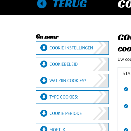
TERUG
CO
CO
Ga naar
COO
COOKIE INSTELLINGEN
Uw coo
COOKIEBELEID
ST
WAT ZIJN COOKIES?
TYPE COOKIES:
COOKIE PERIODE
MOET IK