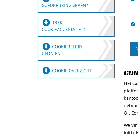
GOEDKEURING GEVEN?
TREK
COOKIEACCEPTATIE IN
COOKIEBELEID
I
UPDATES
COOKIE OVERZICHT
COO
Het co
platfo
kantoo
gebrui
Oil Co
We vin
initia