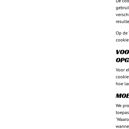
De coo
gebrui
versch
result
Op de 
cookie
VOO
OPG
Voor e
cookie
hoe la
MOE
We pro
toepass
'Waaro
wannee