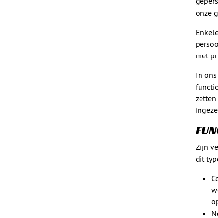
gepers
onze g
Enkele
persoo
met pr
In ons
functi
zetten
ingeze
FUN
Zijn v
dit typ
Co
w
op
N