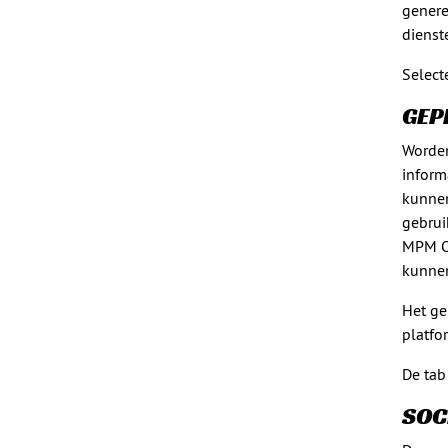
genere
dienst
Select
GEP
Worden
inform
kunnen
gebrui
MPM Oi
kunnen
Het ge
platfo
De tab
SOC