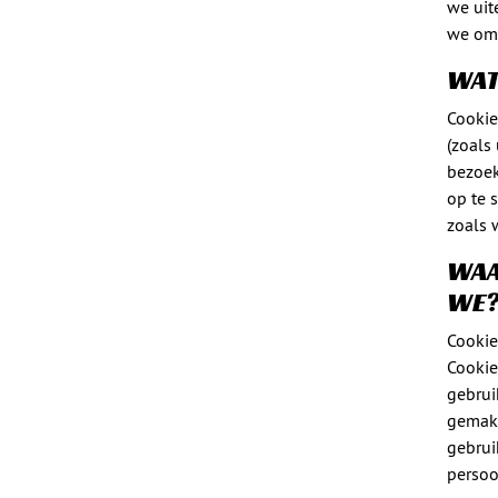
we uit
we om 
WAT
Cookie
(zoals
bezoek
op te 
zoals 
WAA
WE
Cookie
Cookie
gebrui
gemakk
gebrui
persoo