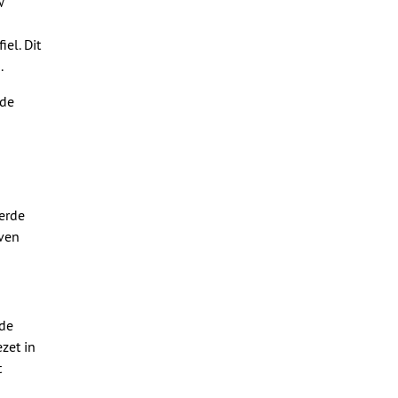
w
el. Dit
.
rde
erde
even
 de
ezet in
t