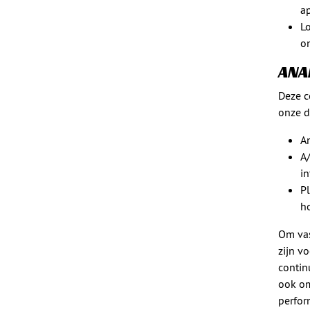
a
L
o
ANA
Deze c
onze d
An
A/
in
Pl
h
Om vas
zijn v
contin
ook om
perfor