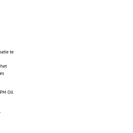
atie te
 het
es
MPM Oil
.