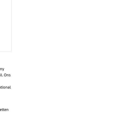
any
l. Ons
tional
zetten