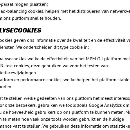
pparaat mogen plaatsen;
oad-balancing cookies, helpen met het distribueren van netwerkv
m ons platform snel te houden.
LYSECOOKIES
ookies geven ons informatie over de kwaliteit en de effectiviteit v
iensten. We onderscheiden dit type cookie in:
alysecookies welke de effectiviteit van het MPM Oil platform met
B- test cookies, deze gebruiken we voor het testen van
terfacewijzigingen
atform en performance cookies, welke helpen het platform stabiel
ouden.
t te stellen welke gedeelten van ons platform het meest interess
oor onze bezoekers, gebruiken we tools zoals Google Analytics om
u de hoeveelheid gebruikers op ons platform te kunnen meten. M
 te meten hoe vaak onze tools worden gebruikt en de huidige
mance vast te stellen. We gebruiken deze informatie om statistieke