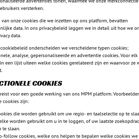
onaliseerde advertenties tonen, waarmee we onze merkconnectie
ebruikers versterken.
 van onze cookies die we inzetten op ons platform, bevatten
nlijke data. In ons privacybeleid leggen we in detail uit hoe we 
ivacy data.
 cookiebeleid onderscheiden we verscheidene typen cookies;
onele, analyse, gepersonaliseerde en advertentie cookies. Voor elk 
 in een lijst uiteen welke cookies gerelateerd zijn en waarvoor ze
t.
CTIONELE COOKIES
ereist voor een goede werking van ons MPM platform. Voorbeelde
e cookies zijn:
okies die worden gebruikt om uw regio- en taalselectie op te slaa
elke worden gebruikt om u in te loggen, of uw laatste zoekopdra
 te slaan.
o-follow cookies, welke ons helpen te bepalen welke cookies we