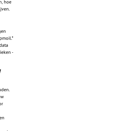
n, hoe
jven.
gen
pmoil.*
sdata
ieken -
N
uden.
uw
or
een