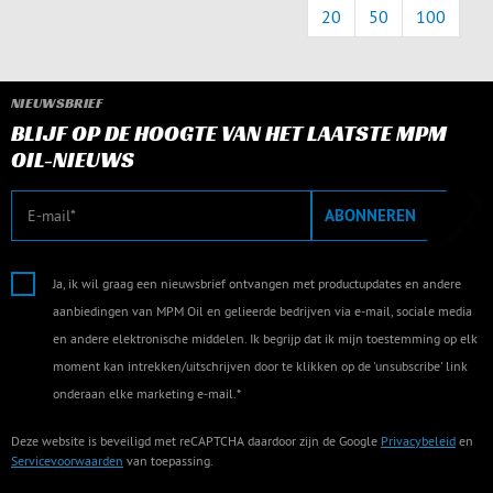
20
50
100
NIEUWSBRIEF
BLIJF OP DE HOOGTE VAN HET LAATSTE MPM
OIL-NIEUWS
E-mail
ABONNEREN
Ja, ik wil graag een nieuwsbrief ontvangen met productupdates en andere
aanbiedingen van MPM Oil en gelieerde bedrijven via e-mail, sociale media
en andere elektronische middelen. Ik begrijp dat ik mijn toestemming op elk
moment kan intrekken/uitschrijven door te klikken op de 'unsubscribe' link
onderaan elke marketing e-mail.*
Deze website is beveiligd met reCAPTCHA daardoor zijn de Google
Privacybeleid
en
Servicevoorwaarden
van toepassing.