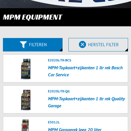
MPM EQUIPMENT
FILTEREN
HERSTEL FILTER
E2020L-TK-BCS
MPM-Topkaart+zijkanten 1 ltr rek Bosch
Car Service
E2020L-TK-QG
MPM-Topkaart+zijkanten 1 ltr rek Quality
Garage
E3012L
MPM Garagerek leeg 20 liter