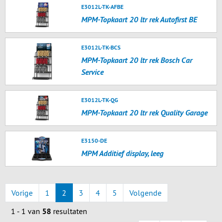
E3012L-TK-AFBE
MPM-Topkaart 20 ltr rek Autofirst BE
E3012L-TK-BCS
MPM-Topkaart 20 ltr rek Bosch Car
Service
E3012L-TK-QG
MPM-Topkaart 20 ltr rek Quality Garage
E3150-DE
MPM Additief display, leeg
Vorige
1
2
3
4
5
Volgende
1 - 1 van
58
resultaten