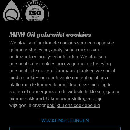
MPM Oil gebruikt cookies
We plaatsen functionele cookies voor een optimale
gebruikersbeleving, analytische cookies voor
onderzoek en analysedoeleinden. We plaatsen
België
personalisatie cookies om uw gebruikersbeleving
Contact
persoonlijk te maken. Daarnaast plaatsen we social
Algemene voorwaarden
media cookies om u relevante content op al onze
Leveringsvoorwaarden
platformen te kunnen tonen. Door deze melding te
Privacyverklaring
sluiten of door ergens op de website te klikken, gaat u
hiermee akkoord. U kunt uw instellingen altijd
wijzigen, hiervoor
bekijkt u ons cookiebeleid
Emotive Group website
Website
WIJZIG INSTELLINGEN
Emotive brands
Merken