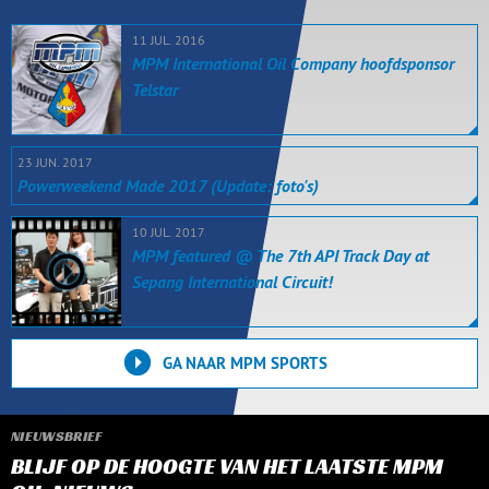
11 JUL. 2016
MPM International Oil Company hoofdsponsor
Telstar
23 JUN. 2017
Powerweekend Made 2017 (Update: foto's)
10 JUL. 2017
MPM featured @ The 7th API Track Day at
Sepang International Circuit!
GA NAAR MPM SPORTS
NIEUWSBRIEF
BLIJF OP DE HOOGTE VAN HET LAATSTE MPM