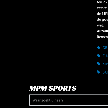
terugk
eerste
de MPM
de goe
wel.
Auteu
Remco
DR
FI
MP
SU
MPM SPORTS