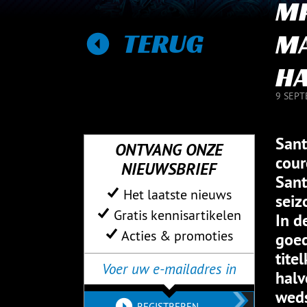
M
TERUG
MA
HA
9 SEPT
Sant
ONTVANG ONZE
cour
NIEUWSBRIEF
Sant
Het laatste nieuws
seiz
Gratis kennisartikelen
In d
Acties & promoties
goed
tite
halv
weds
REGISTREREN