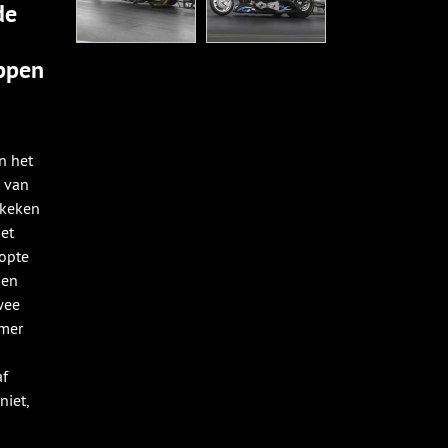
de
appen
n
n het
 van
 keken
het
oopte
nen
wee
mmer
u
af
niet,