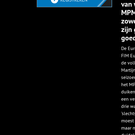
van 
MPM-
zowe
zijn
goed
De Eur
FIM Eu
de vol
Martij
seizoe
het MP
duiken
een ve
drie w
'slech
moest 
maar m