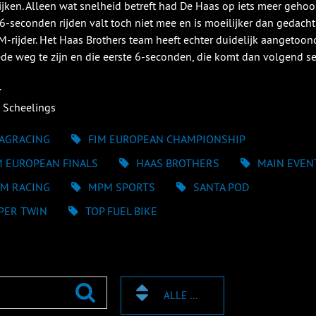
ijken. Alleen wat snelheid betreft had De Haas op iets meer gehoopt
 6-seconden rijden valt toch niet mee en is moeilijker dan gedacht'
-rijder. Het Haas Brothers team heeft echter duidelijk aangetoon
de weg te zijn en die eerste 6-seconden, die komt dan volgend s
r
 Scheelings
AGRACING
FIM EUROPEAN CHAMPIONSHIP
M EUROPEAN FINALS
HAAS BROTHERS
MAIN EVEN
M RACING
MPM SPORTS
SANTA POD
PER TWIN
TOP FUEL BIKE
ALLE TAGS