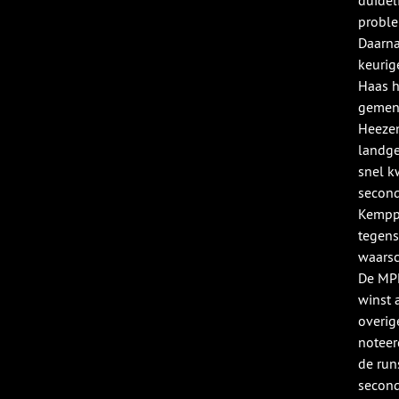
duidel
proble
Daarna
keurig
Haas h
gemeng
Heezen
landge
snel k
second
Kemppa
tegens
waarsch
De MPM
winst 
overig
noteer
de run
second