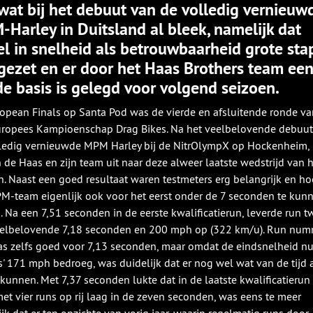
wat bij het debuut van de volledig vernieuw
Harley in Duitsland al bleek, namelijk dat
l in snelheid als betrouwbaarheid grote st
 gezet en er door het Haas Brothers team ee
e basis is gelegd voor volgend seizoen.
opean Finals op Santa Pod was de vierde en afsluitende ronde va
ropees Kampioenschap Drag Bikes. Na het veelbelovende debuut
ledig vernieuwde MPM Harley bij de NitrOlympX op Hockenheim,
n de Haas en zijn team uit naar deze alweer laatste wedstrijd van 
n. Naast een goed resultaat waren testmeters erg belangrijk en h
M-team eigenlijk ook voor het eerst onder de 7 seconden te kun
. Na een 7,51 seconden in de eerste kwalificatierun, leverde run t
elbelovende 7,18 seconden en 200 mph op (322 km/u). Run nu
as zelfs goed voor 7,13 seconden, maar omdat de eindsnelheid n
ts' 171 mph bedroeg, was duidelijk dat er nog wel wat van de tijd 
kunnen. Met 7,37 seconden lukte dat in de laatste kwalificatierun 
et vier runs op rij laag in de zeven seconden, was eens te meer