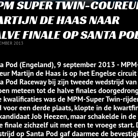
PM SUPER TWIN-COUREU
RTIJN DE HAAS NAAR
LVE FINALE OP SANTA PO
EMBER 2013
a Pod (Engeland), 9 september 2013 - MPM
eur Martijn de Haas is op het Engelse circuit
a Pod Raceway bij zijn tweede wedstrijd van
oen meteen tot de halve finales doorgedron
e kwalificaties was de MPM-Super Twin-rijder
 voor een derde plaats, klopte in de kwartfi
lkandidaat Job Heezen, maar schakelde in de
e finale zichzelf uit met een te vroege start.
trijd op Santa Pod gaf daarmee de bevestig