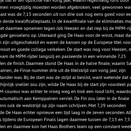
ijk dat er ten opzichte van vorig jaar, waarin regelmatig runs door
men vroegtijdig moesten worden afgebroken, veel gewonnen was
ast was de 7,13 seconden uit run drie ook nog eens goed voor e
e derde kwalificatieplaats. In de kwartfinale van de eliminaties m
et daarmee opnemen tegen Job Heezen en dat riep bij de MPM-ri
de gevoelens op. Uiteraard ging De Haas voor de winst, maar da
 zijn uitgeschakeld en waren de kansen op de Europese titel voor
noot en goede collega verkeken. De start was nog voor Heezen, 
wam de MPM-rijder langszij en passeerde in een winnende 7,25
en de finish. Daarmee stond De Haas in de halve finale, waarin 
inen, de Finse nummer drie uit de titelstrijd van vorig jaar, zijn
tander was. Bij de start was de strijd al beslist, want wetende dat 
ijnlijk sneller zou zijn, wilde De Haas bij de start zijn voordeel p
-coureur was echter te vroeg weg en trok een rood licht, waardo
automatisch aan Kemppainen verviel. De Fin zou later in de finale
ens ook de wedstrijd op zijn naam schrijven. Met 7,29 seconden
de De Haas echter opnieuw een tijd laag in de zeven seconden. Al
s tijdens de European Finals lagen daarmee tussen de 7,13 en 7,5
en en daarmee kon het Haas Brothers team op een constant wee