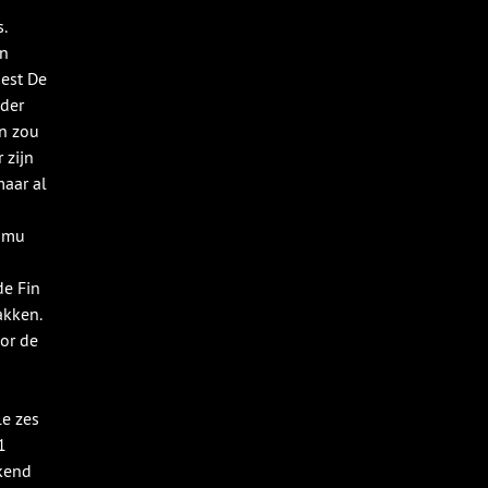
.
en
oest De
jder
n zou
 zijn
maar al
Samu
de Fin
akken.
or de
le zes
1
kend