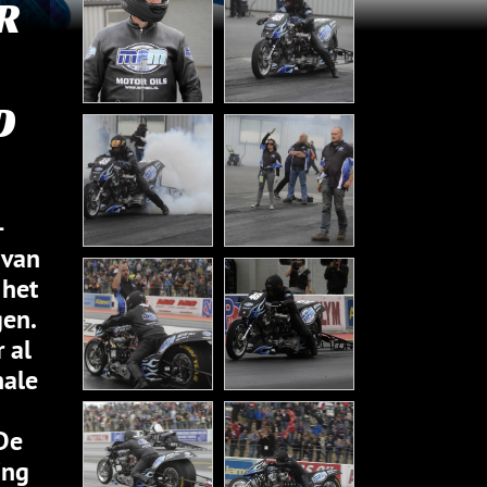
R
D
-
 van
 het
gen.
 al
nale
 De
ing