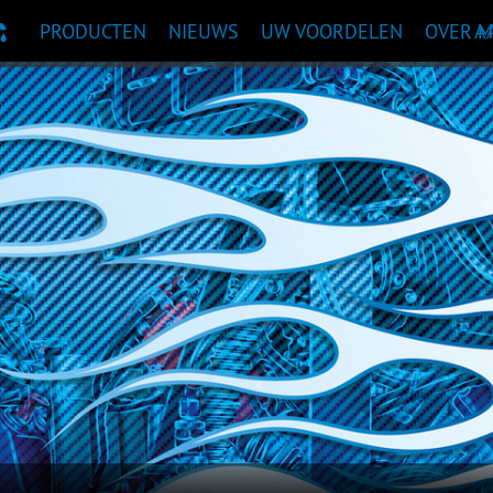
PRODUCTEN
NIEUWS
UW VOORDELEN
OVER 
A
TAANBEVELING