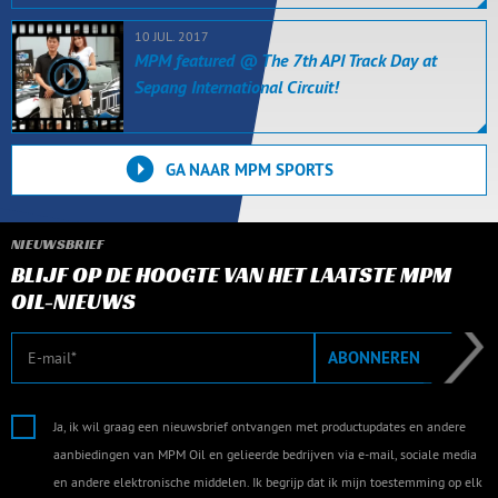
10 JUL. 2017
MPM featured @ The 7th API Track Day at
Sepang International Circuit!
GA NAAR MPM SPORTS
NIEUWSBRIEF
BLIJF OP DE HOOGTE VAN HET LAATSTE MPM
OIL-NIEUWS
E-mail
ABONNEREN
Ja, ik wil graag een nieuwsbrief ontvangen met productupdates en andere
aanbiedingen van MPM Oil en gelieerde bedrijven via e-mail, sociale media
en andere elektronische middelen. Ik begrijp dat ik mijn toestemming op elk