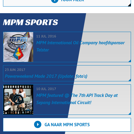
MPM SPORTS
11 JUL. 2016
MPM International Oil Company hoofdsponsor
Telstar
23 JUN. 2017
Powerweekend Made 2017 (Update: foto's)
10 JUL. 2017
MPM featured @ The 7th API Track Day at
Sepang International Circuit!
GA NAAR MPM SPORTS