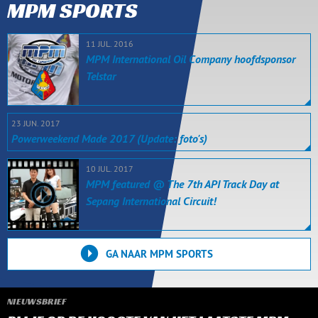
MPM SPORTS
11 JUL. 2016
MPM International Oil Company hoofdsponsor
Telstar
23 JUN. 2017
Powerweekend Made 2017 (Update: foto's)
10 JUL. 2017
MPM featured @ The 7th API Track Day at
Sepang International Circuit!
GA NAAR MPM SPORTS
NIEUWSBRIEF