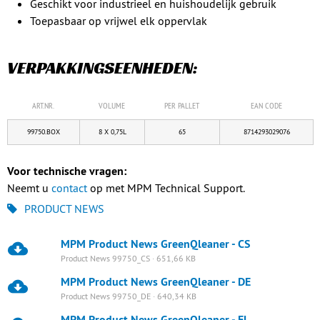
Geschikt voor industrieel en huishoudelijk gebruik
Toepasbaar op vrijwel elk oppervlak
VERPAKKINGSEENHEDEN:
ART.NR.
VOLUME
PER PALLET
EAN CODE
99750.BOX
8 X 0,75L
65
8714293029076
Voor technische vragen:
Neemt u
contact
op met MPM Technical Support.
PRODUCT NEWS
MPM Product News GreenQleaner - CS
Product News 99750_CS · 651,66 KB
MPM Product News GreenQleaner - DE
Product News 99750_DE · 640,34 KB
MPM Product News GreenQleaner - EL