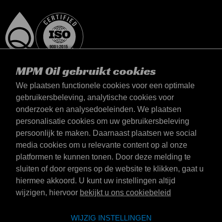
MPM Oil gebruikt cookies
We plaatsen functionele cookies voor een optimale
gebruikersbeleving, analytische cookies voor
onderzoek en analysedoeleinden. We plaatsen
België
personalisatie cookies om uw gebruikersbeleving
Contact
persoonlijk te maken. Daarnaast plaatsen we social
Algemene voorwaarden
media cookies om u relevante content op al onze
Leveringsvoorwaarden
platformen te kunnen tonen. Door deze melding te
Privacyverklaring
sluiten of door ergens op de website te klikken, gaat u
hiermee akkoord. U kunt uw instellingen altijd
wijzigen, hiervoor
bekijkt u ons cookiebeleid
Emotive Group website
Website
WIJZIG INSTELLINGEN
Emotive brands
Merken